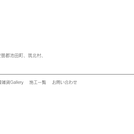
安曇郡池田町、筑北村、
畳雑貨Gallery
施工一覧
お問い合わせ