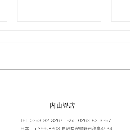
桃の節句
畳屋
内山畳店
TEL 0263-82-3267
Fax：0263-82-3267
日本、〒399-8303 長野県安曇野市穂高4534