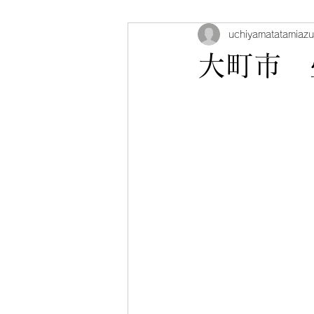
uchiyamatatamiaz
大町市 